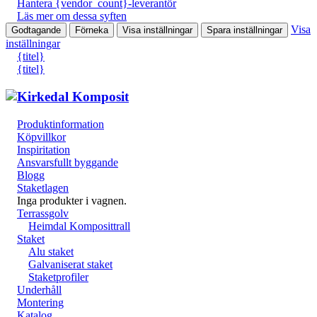
Hantera {vendor_count}-leverantör
Läs mer om dessa syften
Visa
Godtagande
Förneka
Visa inställningar
Spara inställningar
inställningar
{titel}
{titel}
Produktinformation
Köpvillkor
Inspiritation
Ansvarsfullt byggande
Blogg
Staketlagen
Inga produkter i vagnen.
Terrassgolv
Heimdal Komposittrall
Staket
Alu staket
Galvaniserat staket
Staketprofiler
Underhåll
Montering
Katalog