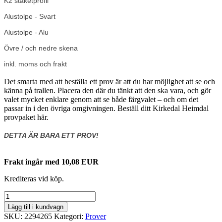
K2 staketprofil
Alustolpe - Svart
Alustolpe - Alu
Övre / och nedre skena
inkl. moms och frakt
Det smarta med att beställa ett prov är att du har möjlighet att se och
känna på trallen. Placera den där du tänkt att den ska vara, och gör
valet mycket enklare genom att se både färgvalet – och om det
passar in i den övriga omgivningen. Beställ ditt Kirkedal Heimdal
provpaket här.
DETTA ÄR BARA ETT PROV!
Frakt ingår med 10,08 EUR
Krediteras vid köp.
Kirkedal
Alu
Lägg till i kundvagn
Hegn
SKU:
2294265
Kategori:
Prover
VAREPRØVE