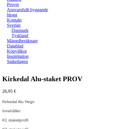
Prover
Ansvarsfullt byggande
blogg
Kontakt
Sverige
Danmark
Tyskland
Mängdberäknare
Datablad
Köpvillkor
Inspiritation
Staketlagen
Zoom
Kirkedal Alu-staket PROV
26,95
€
Kirkedal Alu Hegn
Innehåller:
K1 staketprofil