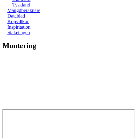
Tyskland
Mängdberäknare
Datablad
Köpvillkor
Inspiritation
Staketlagen
Montering
Kirkedal staket - Montering
________
Ladda ner våra monteringsanvisningar för Kirkedal Staket och Komposi
Har du frågor? Kontakta oss eller din närmsta återförsäljare.