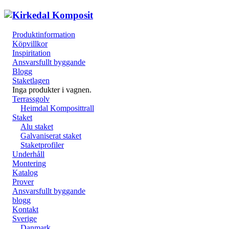
Produktinformation
Köpvillkor
Inspiritation
Ansvarsfullt byggande
Blogg
Staketlagen
Inga produkter i vagnen.
Terrassgolv
Heimdal Komposittrall
Staket
Alu staket
Galvaniserat staket
Staketprofiler
Underhåll
Montering
Katalog
Prover
Ansvarsfullt byggande
blogg
Kontakt
Sverige
Danmark