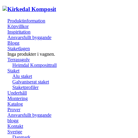
Produktinformation
Köpvillkor
Inspiritation
Ansvarsfullt byggande
Blogg
Staketlagen
Inga produkter i vagnen.
Terrassgolv
Heimdal Komposittrall
Staket
Alu staket
Galvaniserat staket
Staketprofiler
Underhåll
Montering
Katalog
Prover
Ansvarsfullt byggande
blogg
Kontakt
Sverige
Danmark