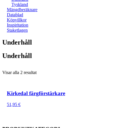
Tyskland
Mängdberäknare
Datablad
Köpvillkor
Inspiritation
Staketlagen
Underhåll
Underhåll
Visar alla 2 resultat
Kirkedal färgförstärkare
51,95
€