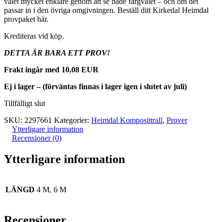
valet mycket enklare genom att se både färgvalet – och om det
passar in i den övriga omgivningen. Beställ ditt Kirkedal Heimdal
provpaket här.
Krediteras vid köp.
DETTA ÄR BARA ETT PROV!
Frakt ingår med 10,08 EUR
Ej i lager – (förväntas finnas i lager igen i slutet av juli)
Tillfälligt slut
SKU:
2297661
Kategorier:
Heimdal Komposittrall
,
Prover
Ytterligare information
Recensioner (0)
Ytterligare information
LÄNGD
4 M, 6 M
Recensioner