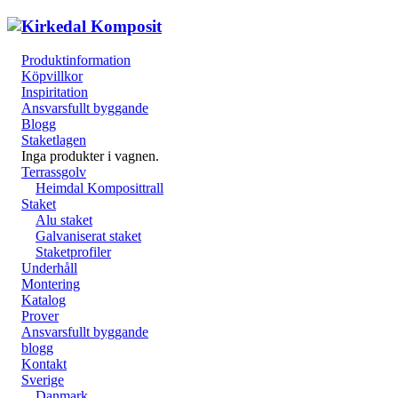
Produktinformation
Köpvillkor
Inspiritation
Ansvarsfullt byggande
Blogg
Staketlagen
Inga produkter i vagnen.
Terrassgolv
Heimdal Komposittrall
Staket
Alu staket
Galvaniserat staket
Staketprofiler
Underhåll
Montering
Katalog
Prover
Ansvarsfullt byggande
blogg
Kontakt
Sverige
Danmark