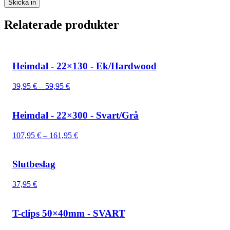
Relaterade produkter
Heimdal - 22×130 - Ek/Hardwood
Prisintervall:
39,95
€
–
59,95
€
39,95 €
till
59,95 €
Heimdal - 22×300 - Svart/Grå
Prisintervall:
107,95
€
–
161,95
€
107,95 €
till
161,95 €
Slutbeslag
37,95
€
T-clips 50×40mm - SVART