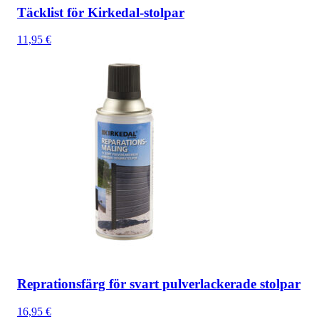
Täcklist för Kirkedal-stolpar
11,95
€
Reprationsfärg för svart pulverlackerade stolpar
16,95
€