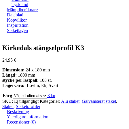
Tyskland
Mängdberäknare
Datablad
Köpvillkor
Inspiritation
Staketlagen
Zoom
Kirkedals stängselprofil K3
24,95
€
Dimension:
24 x 180 mm
Längd:
1800 mm
stycke per lastpall:
108 st.
Lagervara:
Lövträ, Ek, Svart
Färg
Klar
SKU:
Ej tillgängligt
Kategorier:
Alu staket
,
Galvaniserat staket
,
Staket
,
Staketprofiler
Beskrivning
Ytterligare information
Recensioner (0)