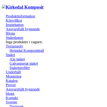
Produktinformation
Köpvillkor
Inspiritation
Ansvarsfullt byggande
Blogg
Staketlagen
Inga produkter i vagnen.
Terrassgolv
Heimdal Komposittrall
Staket
Alu staket
Galvaniserat staket
Staketprofiler
Underhåll
Montering
Katalog
Prover
Ansvarsfullt byggande
blogg
Kontakt
Sverige
Danmark