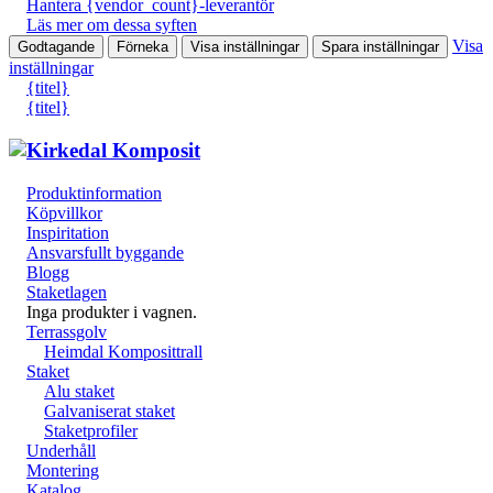
Hantera {vendor_count}-leverantör
Läs mer om dessa syften
Visa
Godtagande
Förneka
Visa inställningar
Spara inställningar
inställningar
{titel}
{titel}
Produktinformation
Köpvillkor
Inspiritation
Ansvarsfullt byggande
Blogg
Staketlagen
Inga produkter i vagnen.
Terrassgolv
Heimdal Komposittrall
Staket
Alu staket
Galvaniserat staket
Staketprofiler
Underhåll
Montering
Katalog