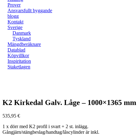
Prover
Ansvarsfullt byggande
blogg
Kontakt
Sverige
Danmark
Tyskland
Mängdberäknare
Datablad
Köpvillkor
Inspiritation
Staketlagen
Zoom
K2 Kirkedal Galv. Låge – 1000×1365 mm
535,95
€
1 x dörr med K2 profil i svart + 2 st. inlägg.
Gångjärn/stängbeslag/handtag/låscylinder är inkl.